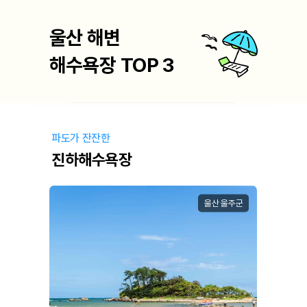
울산 해변
해수욕장 TOP 3
파도가 잔잔한
진하해수욕장
울산 울주군