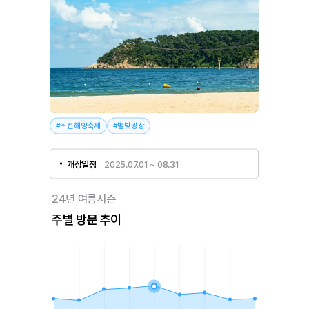
#조선해양축제
#별빛광장
개장일정
2025.07.01 ~ 08.31
24년 여름시즌
주별 방문 추이