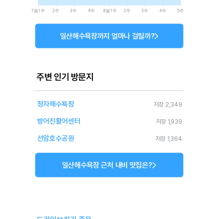
7월1주
2주
3주
4주
8월1주
2주
3주
4주
5주
일산해수욕장까지 얼마나 걸릴까?
주변 인기 방문지
정자해수욕장
저장 2,349
방어진활어센터
저장 1,939
선암호수공원
저장 1,364
일산해수욕장 근처 내비 맛집은?