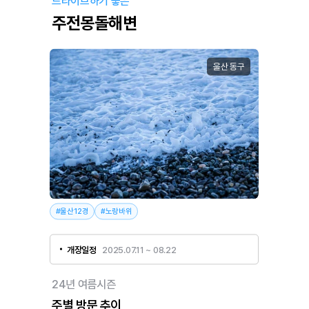
드라이브하기 좋은
주전몽돌해변
울산 동구
#울산12경
#노랑바위
개장일정
   2025.
07.11 ~ 08.22
24년 여름시즌
주별 방문 추이