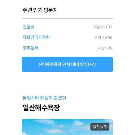
주변 인기 방문지
간절곶
저장 23,012
태화강국가정원
저장 2,890
호피폴라
저장 789
진하해수욕장 근처 내비 맛집은?
통일신라 왕들이 즐겼던
일산해수욕장
울산 동구