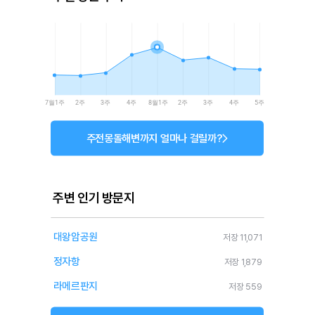
7월1주
2주
3주
4주
8월1주
2주
3주
4주
5주
주전몽돌해변까지 얼마나 걸릴까?
주변 인기 방문지
대왕암공원
저장 11,071
정자항
저장 1,879
라메르판지
저장 559