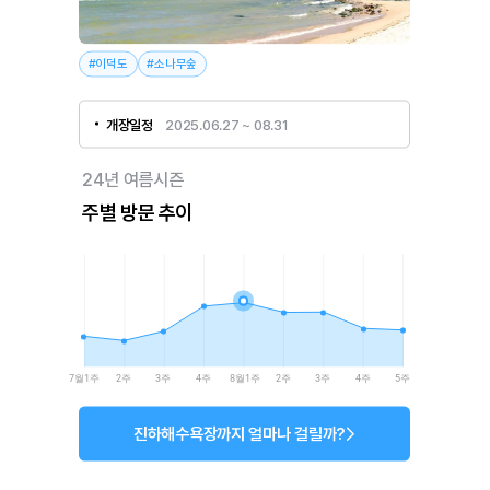
#이덕도
#소나무숲
개장일정
2025.06.27 ~ 08.31
24년 여름시즌
주별 방문 추이
7월1주
2주
3주
4주
8월1주
2주
3주
4주
5주
진하해수욕장까지 얼마나 걸릴까?