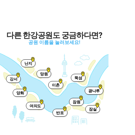
다른 한강공원도 궁금하다면?
공원 이름을 눌러보세요!
난지
망원
뚝섬
강서
이촌
광나루
양화
잠원
여의도
잠실
반포