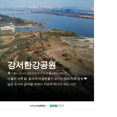
강서한강공원
서울시 강서구 양천로27길 279-23
5호선 방화역
서울의 서쪽 끝, 철새와 야생동물이 모이는 생태 친화 공원 🐦
넓은 초지와 갈대밭 속에서 자연과 하나가 되는 시간