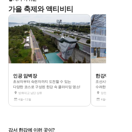
가을 축제와 액티비티
인공 암벽장
한강역사탐방 - 
초보자부터 숙련자까지 도전할 수 있는
조선시대 겸재정선의 발
다양한 코스로 구성된 한강 속 클라이밍 명소!
수려한 한강의 풍경을 
방화대교 남단 상류
양천향교역 1번 출구
4월~12월
4월~11월 (일 2회)
강서 한강에 이런 곳이?