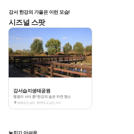
강서 한강의 가을은 이런 모습!
시즈널 스팟
강서습지생태공원
맹꽁이 서식 중! 한강의 숨은 자연 명소
방화대교 남단 - 행주대교 남단 사이
놓치기 아쉬운